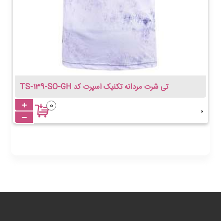
 تی شرت مردانه تکنیک اسپرت کد TS-139-SO-GH
افزودن کالا به سبد خرید
0
0
000